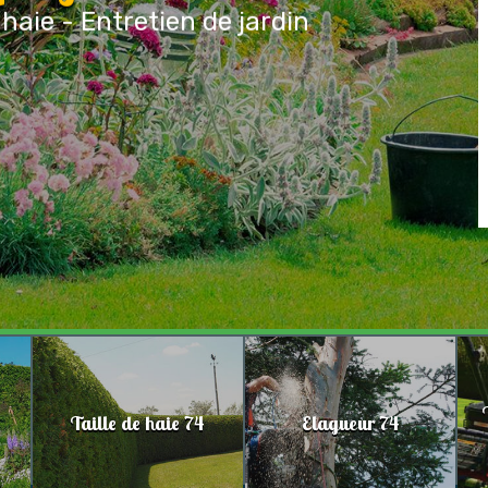
 haie - Entretien de jardin
Taille de haie 74
Elagueur 74