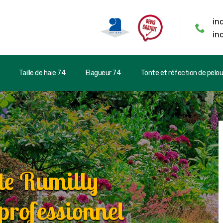
in
in
Taille de haie 74
Elagueur 74
Tonte et réfection de pelo
te Rumilly
professionnel