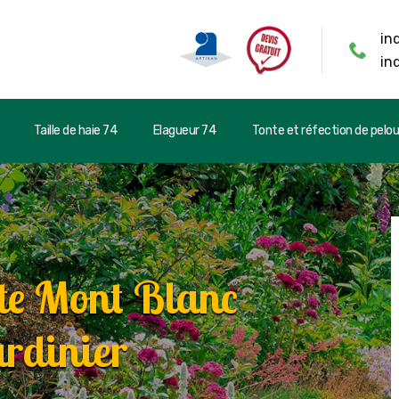
in
in
Taille de haie 74
Elagueur 74
Tonte et réfection de pelo
te Mont Blanc
rdinier