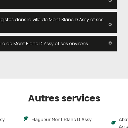
gistes dans la ville de Mont Blanc D Assy et ses
lle de Mont Blanc D Assy et ses environs
Autres services
ssy
Elagueur Mont Blanc D Assy
Abat
Ass