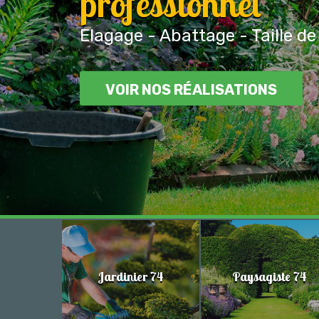
professionnel
Elagage - Abattage - Taille de
VOIR NOS RÉALISATIONS
Jardinier 74
Paysagiste 74