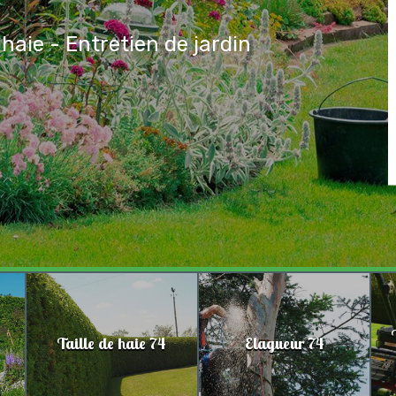
 haie - Entretien de jardin
Taille de haie 74
Elagueur 74