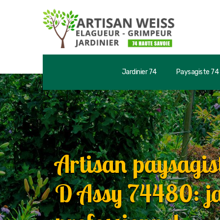
Jardinier 74
Paysagiste 74
Artisan paysagis
D Assy 74480: ja