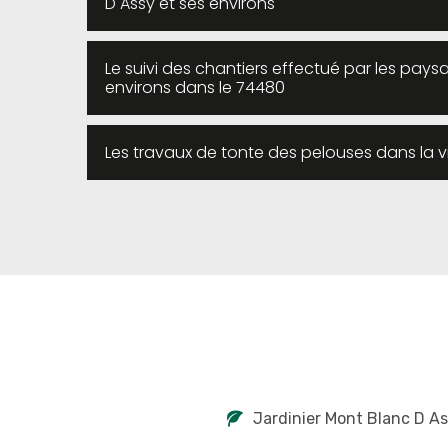
D Assy et ses environs
Le suivi des chantiers effectué par les paysa
environs dans le 74480
Les travaux de tonte des pelouses dans la vi
Jardinier Mont Blanc D A