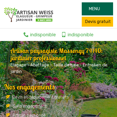
MENU
Devis gratuit
indisponible
indisponible
Artisan paysagiste Massongy 74140:
jardinier professionnel
Elagage - Abattage - Taille de haie - Entretien de
jardin
Nos engagements
Devis et déplacement gratuits
Sans engagement
Artisan passionné