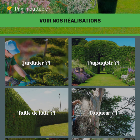
Prix imbattable
Travail de qualité
VOIR NOS RÉALISATIONS
Jardinier 74
Paysagiste 74
Taille de haie 74
Elagueur 74