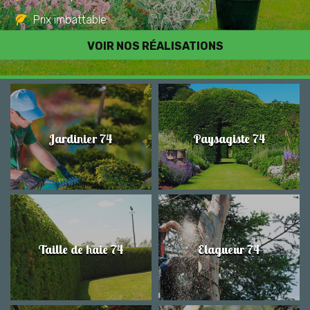
Prix imbattable
Travail de qualité
VOIR NOS RÉALISATIONS
Jardinier 74
Paysagiste 74
Taille de haie 74
Elagueur 74