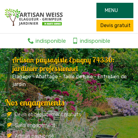
MENU
Devis gratuit
indisponible
indisponible
Artisan paysagiste Epagny 74330:
jardinier professionnel
Elagage - Abattage - Taille de haie - Entretien de
jardin
Nos engagements
Devis et déplacement gratuits
Sans engagement
Artisan passionné