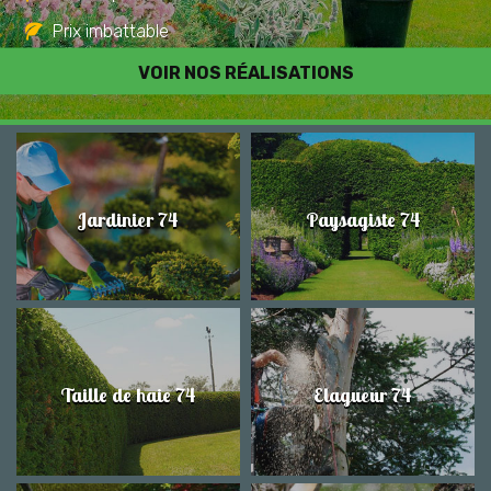
Prix imbattable
Travail de qualité
VOIR NOS RÉALISATIONS
Jardinier 74
Paysagiste 74
Taille de haie 74
Elagueur 74