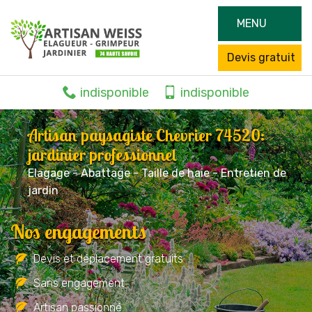
MENU
Devis gratuit
indisponible
indisponible
Artisan paysagiste Chevrier 74520:
jardinier professionnel
Elagage - Abattage - Taille de haie - Entretien de
jardin
Nos engagements
Devis et déplacement gratuits
Sans engagement
Artisan passionné