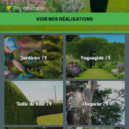
Prix imbattable
Travail de qualité
VOIR NOS RÉALISATIONS
Jardinier 74
Paysagiste 74
Taille de haie 74
Elagueur 74