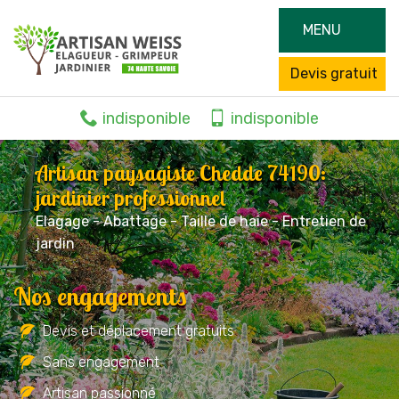
MENU
Devis gratuit
indisponible
indisponible
Artisan paysagiste Chedde 74190:
jardinier professionnel
Elagage - Abattage - Taille de haie - Entretien de
jardin
Nos engagements
Devis et déplacement gratuits
Sans engagement
Artisan passionné