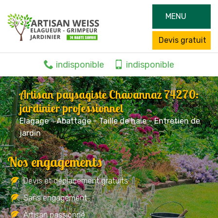
MENU
Devis gratuit
indisponible
indisponible
Artisan paysagiste Chavannaz 74270:
jardinier professionnel
Elagage - Abattage - Taille de haie - Entretien de
jardin
Nos engagements
Devis et déplacement gratuits
Sans engagement
Artisan passionné