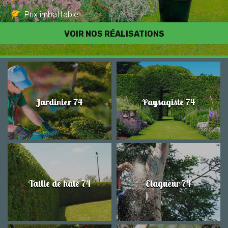
Prix imbattable
Travail de qualité
VOIR NOS RÉALISATIONS
Jardinier 74
Paysagiste 74
Taille de haie 74
Elagueur 74