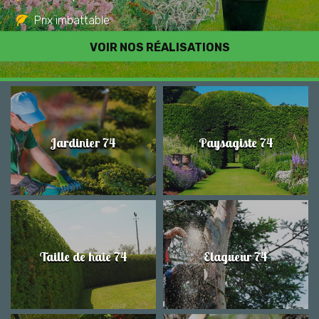
Prix imbattable
Travail de qualité
VOIR NOS RÉALISATIONS
Jardinier 74
Paysagiste 74
Taille de haie 74
Elagueur 74