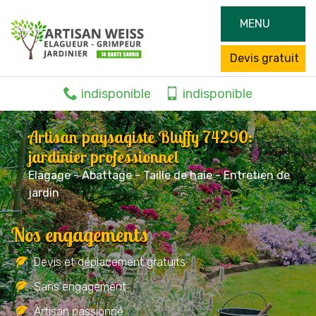
MENU
Devis gratuit
indisponible
indisponible
Artisan paysagiste Bluffy 74290:
jardinier professionnel
Elagage - Abattage - Taille de haie - Entretien de
jardin
Nos engagements
Devis et déplacement gratuits
Sans engagement
Artisan passionné