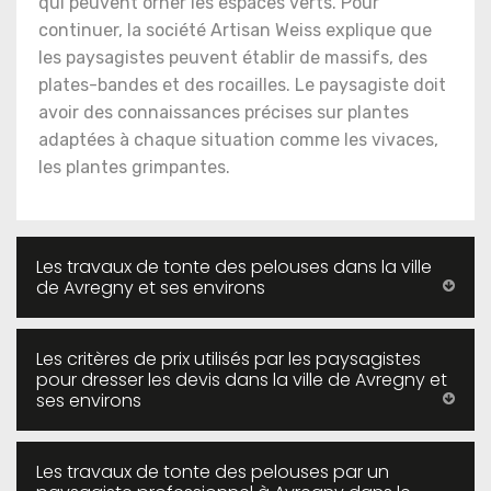
qui peuvent orner les espaces verts. Pour
continuer, la société Artisan Weiss explique que
les paysagistes peuvent établir de massifs, des
plates-bandes et des rocailles. Le paysagiste doit
avoir des connaissances précises sur plantes
adaptées à chaque situation comme les vivaces,
les plantes grimpantes.
Les travaux de tonte des pelouses dans la ville
de Avregny et ses environs
Les critères de prix utilisés par les paysagistes
pour dresser les devis dans la ville de Avregny et
ses environs
Les travaux de tonte des pelouses par un