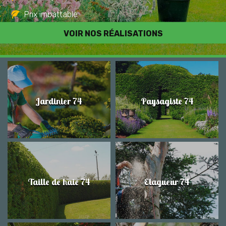
Prix imbattable
Travail de qualité
VOIR NOS RÉALISATIONS
Jardinier 74
Paysagiste 74
Taille de haie 74
Elagueur 74