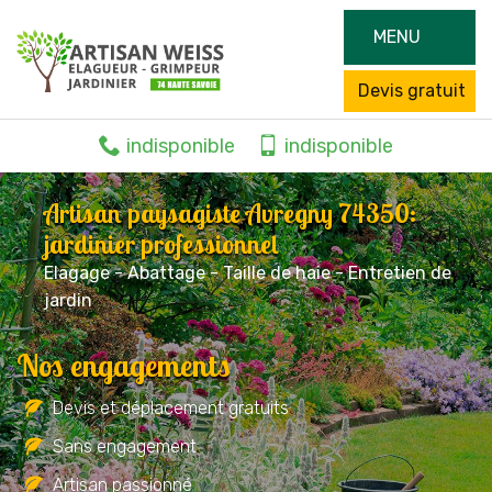
MENU
Devis gratuit
indisponible
indisponible
Artisan paysagiste Avregny 74350:
jardinier professionnel
Elagage - Abattage - Taille de haie - Entretien de
jardin
Nos engagements
Devis et déplacement gratuits
Sans engagement
Artisan passionné