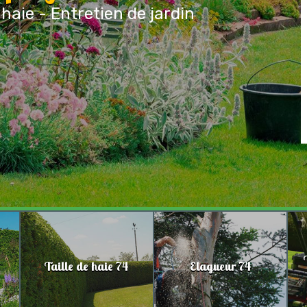
 haie - Entretien de jardin
Taille de haie 74
Elagueur 74