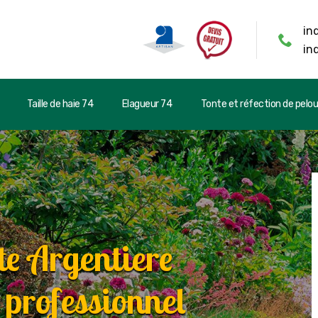
in
in
Taille de haie 74
Elagueur 74
Tonte et réfection de pelo
te Argentiere
 professionnel