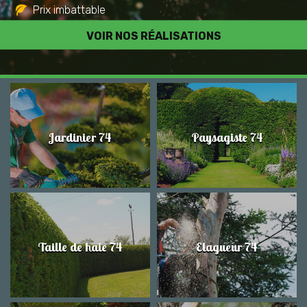
Prix imbattable
Travail de qualité
VOIR NOS RÉALISATIONS
Jardinier 74
Paysagiste 74
Taille de haie 74
Elagueur 74