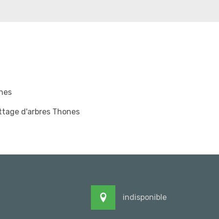
nes
ttage d'arbres Thones
indisponible