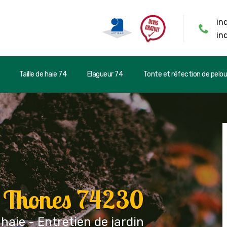
in
in
Taille de haie 74
Elagueur 74
Tonte et réfection de pelo
r Thones 74230
 haie - Entretien de jardin