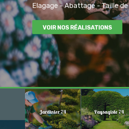
Elagage - Abattage - Taille de
VOIR NOS RÉALISATIONS
Jardinier 74
Paysagiste 74