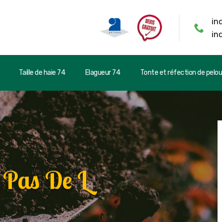
in
in
Taille de haie 74
Elagueur 74
Tonte et réfection de pelo
r Pas De L