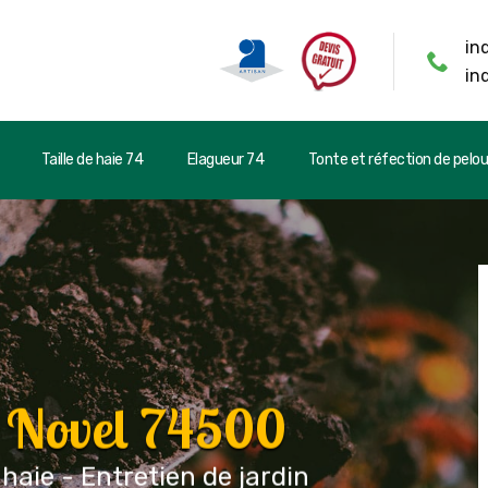
in
in
Taille de haie 74
Elagueur 74
Tonte et réfection de pelo
r Novel 74500
 haie - Entretien de jardin