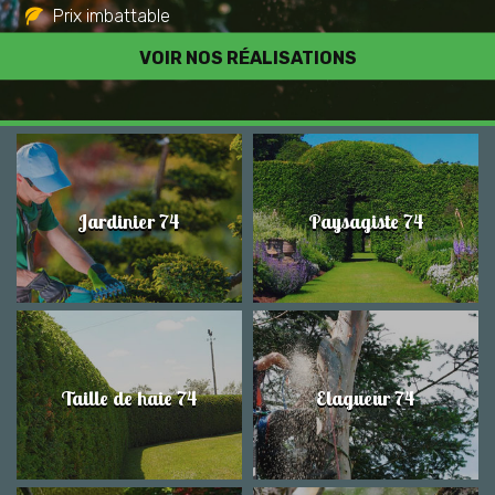
Prix imbattable
Travail de qualité
VOIR NOS RÉALISATIONS
Jardinier 74
Paysagiste 74
Taille de haie 74
Elagueur 74